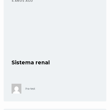
4 AÑOS AGO
Sistema renal
lha-test