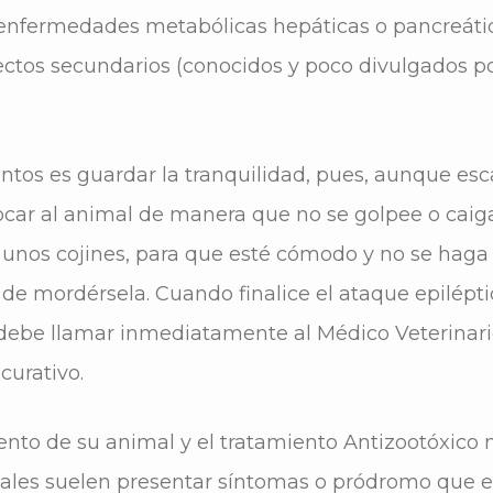
nfermedades metabólicas hepáticas o pancreática
ectos secundarios (conocidos y poco divulgados por
tos es guardar la tranquilidad, pues, aunque esca
ocar al animal de manera que no se golpee o cai
 unos cojines, para que esté cómodo y no se haga
 de mordérsela. Cuando finalice el ataque epilépt
debe llamar inmediatamente al Médico Veterinari
curativo.
ento de su animal y el tratamiento Antizootóxico n
males suelen presentar síntomas o pródromo que e