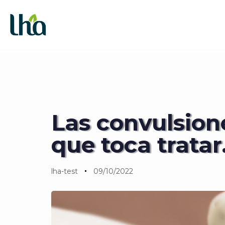
Skip
Skip
PUBLISHED
Author
Published
IN:
on:
links
to
BLOG LÍNEA ANIMAL
primary
navigation
Skip
to
content
Las convulsion
que toca tratar
lha-test
09/10/2022