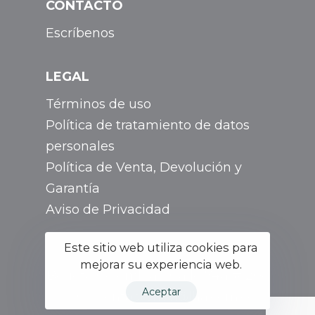
CONTACTO
Escríbenos
LEGAL
Términos de uso
Política de tratamiento de datos
personales
Política de Venta, Devolución y
Garantía
Aviso de Privacidad
Este sitio web utiliza cookies para
mejorar su experiencia web.
Bogotá Colombia - Calle 74a # 20c
Aceptar
- 60 - contactenos@lha.com.co