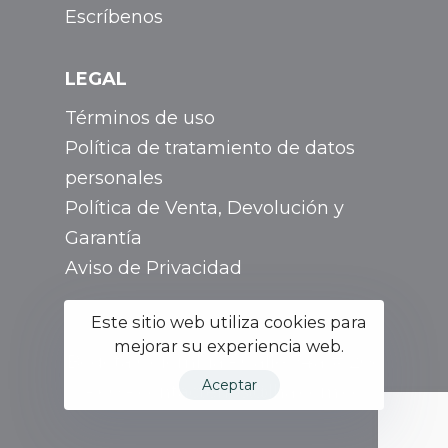
Escríbenos
LEGAL
Términos de uso
Política de tratamiento de datos
personales
Política de Venta, Devolución y
Garantía
Aviso de Privacidad
Este sitio web utiliza cookies para
mejorar su experiencia web.
Bogotá Colombia - Calle 74a # 20c
Aceptar
- 60 - contactenos@lha.com.co