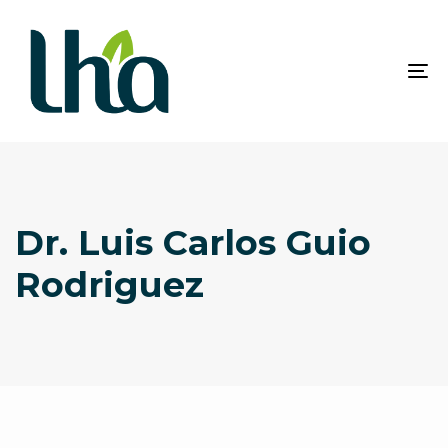
Skip
Skip
links
to
primary
To
navigation
na
Skip
to
content
Dr. Luis Carlos Guio
Rodriguez